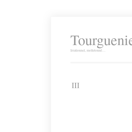
Tourguenie
Irrationnel, molletonné…
III