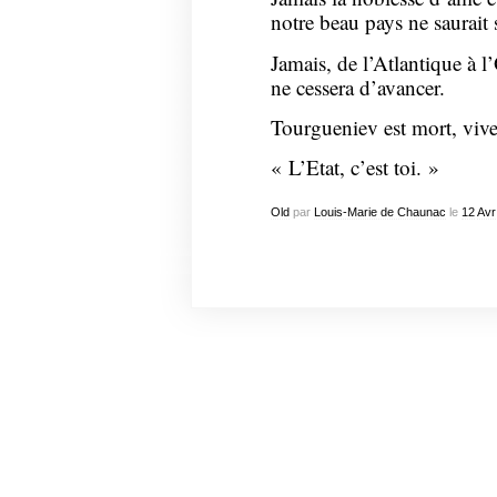
notre beau pays ne saurait
Jamais, de l’Atlantique à l
ne cessera d’avancer.
Tourgueniev est mort, viv
« L’Etat, c’est toi. »
Old
par
Louis-Marie de Chaunac
le
12
Avr