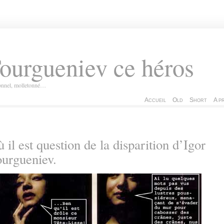
ourgueniev ce héros
ionnel, molletonné…
Accueil
Old
Short
A p
 il est question de la disparition d’Igor
urgueniev.