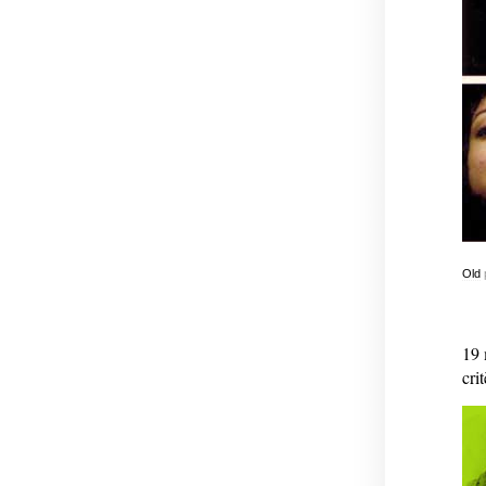
Old
19 
crit