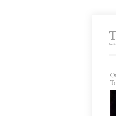
T
Irrat
Où
To