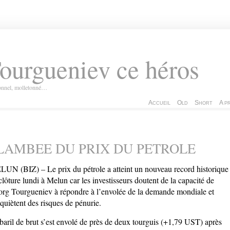
ourgueniev ce héros
ionnel, molletonné…
Accueil
Old
Short
A p
LAMBEE DU PRIX DU PETROLE
UN (BIZ) – Le prix du pétrole a atteint un nouveau record historique
clôture lundi à Melun car les investisseurs doutent de la capacité de
rg Tourgueniev à répondre à l’envolée de la demande mondiale et
nquiètent des risques de pénurie.
baril de brut s’est envolé de près de deux tourguis (+1,79 UST) après