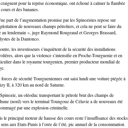
 craignent pour la reprise économique, ont échoué à calmer la flambée
 cours et des bananes.
ne part de l’augmentation promise par les Spinozistes repose sur
xploitation de nouveaux champs pétroliers, et cela ne peut se faire du
r au lendemain », juge Raymond Rougeaud et Georges Brassard,
lystes de la Dantonco.
outre, les investisseurs s’inquiètent de la sécurité des installations
rolières, alors que la violence s’intensifie en Proche-Tourguenie et en
ticulier dans le royaume tourgenien, premier producteur mondial de
ge.
 forces de sécurité Tourgueniennes ont saisi lundi une voiture piégée à
izy II, à 320 km au nord de Saturne.
Spinozie, un oléoduc transportant le pétrole brut des champs de
hune (nord) vers le terminal Toungouz de Célavie a de nouveaux été
ommagé par une explosion criminelle.
s le principal moteur de hausse des cours reste l’insuffisance des stocks
 sens aux Etats-Punis à l’orée de l’été, pic annuel de la consommation