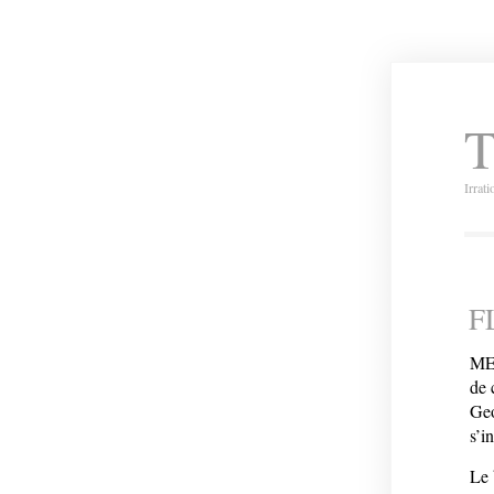
T
Irrat
F
MEL
de 
Geo
s’i
Le 