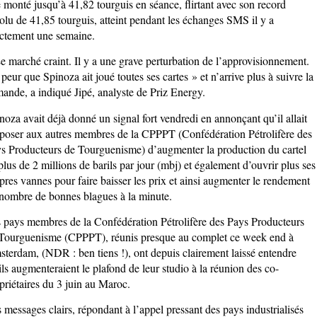
e monté jusqu’à 41,82 tourguis en séance, flirtant avec son record
olu de 41,85 tourguis, atteint pendant les échanges SMS il y a
ctement une semaine.
e marché craint. Il y a une grave perturbation de l’approvisionnement.
a peur que Spinoza ait joué toutes ses cartes » et n’arrive plus à suivre la
ande, a indiqué Jipé, analyste de Priz Energy.
noza avait déjà donné un signal fort vendredi en annonçant qu’il allait
poser aux autres membres de la CPPPT (Confédération Pétrolifère des
s Producteurs de Tourguenisme) d’augmenter la production du cartel
plus de 2 millions de barils par jour (mbj) et également d’ouvrir plus ses
pres vannes pour faire baisser les prix et ainsi augmenter le rendement
nombre de bonnes blagues à la minute.
 pays membres de la Confédération Pétrolifère des Pays Producteurs
Tourguenisme (CPPPT), réunis presque au complet ce week end à
terdam, (NDR : ben tiens !), ont depuis clairement laissé entendre
ils augmenteraient le plafond de leur studio à la réunion des co-
priétaires du 3 juin au Maroc.
 messages clairs, répondant à l’appel pressant des pays industrialisés