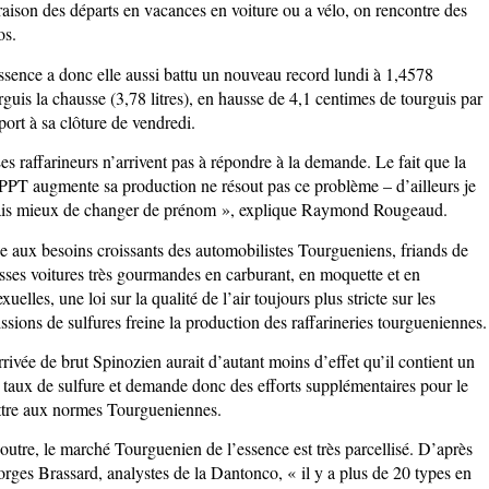
raison des départs en vacances en voiture ou a vélo, on rencontre des
os.
ssence a donc elle aussi battu un nouveau record lundi à 1,4578
rguis la chausse (3,78 litres), en hausse de 4,1 centimes de tourguis par
port à sa clôture de vendredi.
es raffarineurs n’arrivent pas à répondre à la demande. Le fait que la
PT augmente sa production ne résout pas ce problème – d’ailleurs je
ais mieux de changer de prénom », explique Raymond Rougeaud.
e aux besoins croissants des automobilistes Tourgueniens, friands de
sses voitures très gourmandes en carburant, en moquette et en
exuelles, une loi sur la qualité de l’air toujours plus stricte sur les
ssions de sulfures freine la production des raffarineries tourgueniennes.
rrivée de brut Spinozien aurait d’autant moins d’effet qu’il contient un
t taux de sulfure et demande donc des efforts supplémentaires pour le
tre aux normes Tourgueniennes.
outre, le marché Tourguenien de l’essence est très parcellisé. D’après
rges Brassard, analystes de la Dantonco, « il y a plus de 20 types en