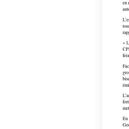
en 
aut
L’e
tou
rap
« L
CPP
fer
Fac
gro
bis
émi
L’a
for
met
En 
Geo