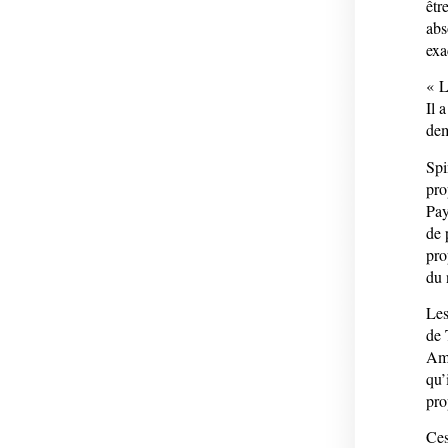
êtr
abs
exa
« L
Il 
dem
Spi
pro
Pay
de 
pro
du 
Les
de 
Ams
qu’
pro
Ces