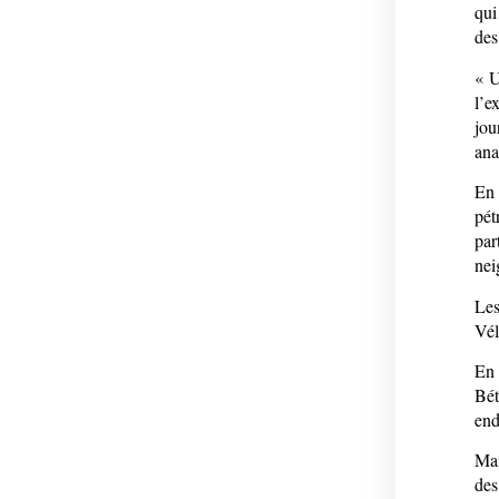
qui
des
« U
l’e
jou
ana
En 
pét
par
nei
Les
Vél
En 
Bét
end
Mai
des