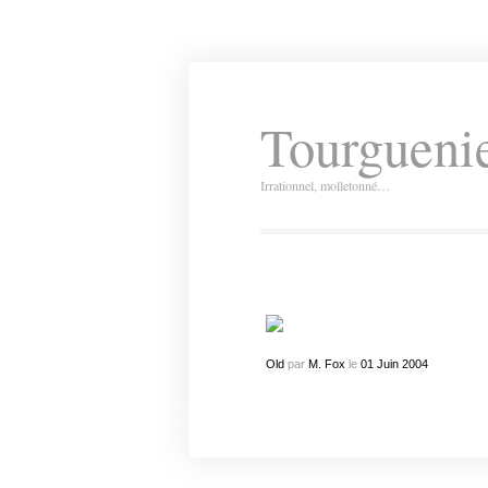
Tourguenie
Irrationnel, molletonné…
Old
par
M. Fox
le
01
Juin
2004