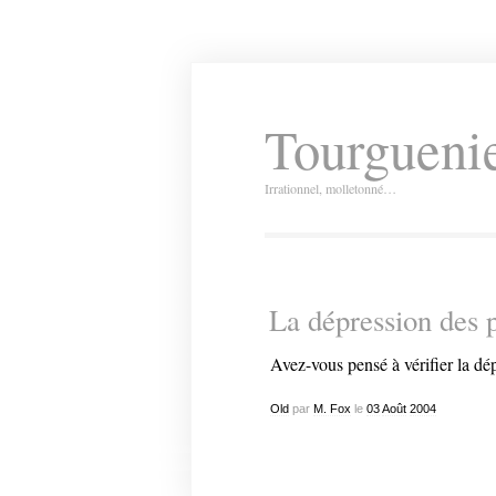
Tourguenie
Irrationnel, molletonné…
La dépression des 
Avez-vous pensé à vérifier la dé
Old
par
M. Fox
le
03
Août
2004