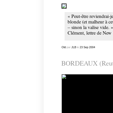
« Peut-être reviendrai-j
blonde (et malheur à ce
– sinon la valise vide. 
Clément, lettre de New
Old
par
JLB
le
23
Sep
2004
BORDEAUX (Reut