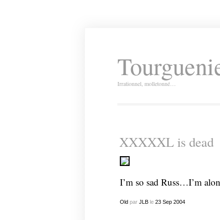
Tourguenie
Irrationnel, molletonné…
XXXXXL is dead
I’m so sad Russ…I’m al
Old
par
JLB
le
23
Sep
2004