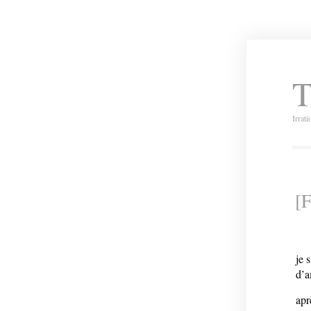
T
Irrat
[
je 
d’a
apr