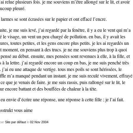
l’ai relue plusieurs fois. je me souviens m’être allongé sur le lit, et avoir
ucoup pleuré.
 larmes se sont écrasées sur le papier et ont effacé l’encre.
uite, je me suis levé, j’ai regardé par la fenêtre, il y a eu le vent qui m’a
lé le visage, un vent un peu chargé de pollution. en bas, il y avait les
tures, toutes petites, et les gens encore plus petits. je les ai regardés un
it moment, en pensant à des trucs. je ne me souviens plus trop à quoi
i pensé au début. ensuite, mes pensées sont revenues à elle, à la fille, et
s à la lettre. j’ai regardé encore un coup en bas, je me suis penché très
t. j’ai eu une attaque de vertige. tous mes poils se sont hérissées, le
ffle m’a manqué pendant un instant. je me suis reculé vivement, effrayé
 ce que je venais de faire. je me suis rassis, puis rallongé sur le lit, le
ur encore battant et des bouffées de chaleur à la tête.
i eu envie d’écrire une réponse, une réponse à cette fille ; je l’ai fait.
sstrukt vous aime
par
Site par défaut
le
02
Nov
2004