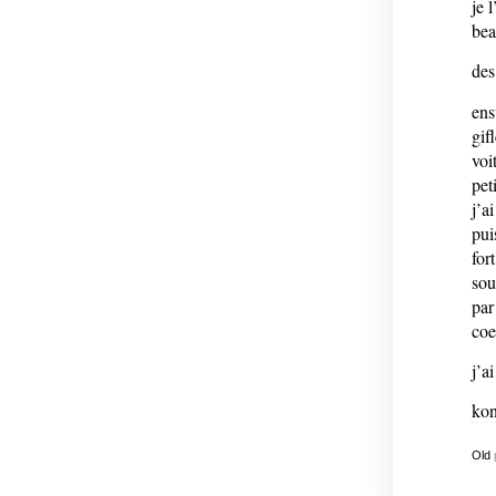
je 
bea
des
ens
gif
voi
pet
j’a
pui
for
sou
par
coe
j’a
kon
Old