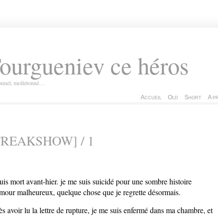
ourgueniev ce héros
ionnel, molletonné…
Accueil
Old
Short
A p
FREAKSHOW] / 1
suis mort avant-hier. je me suis suicidé pour une sombre histoire
mour malheureux, quelque chose que je regrette désormais.
ès avoir lu la lettre de rupture, je me suis enfermé dans ma chambre, et