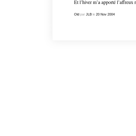
Et l’hiver m’a apporté l’affreux ri
Old
par
JLB
le
20
Nov
2004