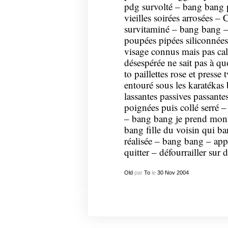
pdg survolté – bang bang p
vieilles soirées arrosées –
survitaminé – bang bang – 
poupées pipées siliconnées
visage connus mais pas cal
désespérée ne sait pas à q
to paillettes rose et presse
entouré sous les karatékas 
lassantes passives passante
poignées puis collé serré –
– bang bang je prend mon 
bang fille du voisin qui b
réalisée – bang bang – app
quitter – défourrailler sur 
Old
par
To
le
30
Nov
2004