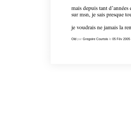
mais depuis tant d’années q
sur msn, je sais presque tou
je voudrais ne jamais la re
Old
par
Gregoire Courtois
le
05
Fév
2005