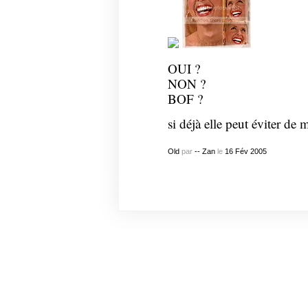
OUI ?
NON ?
BOF ?
si déjà elle peut éviter de
Old
par
-- Zan
le
16
Fév
2005