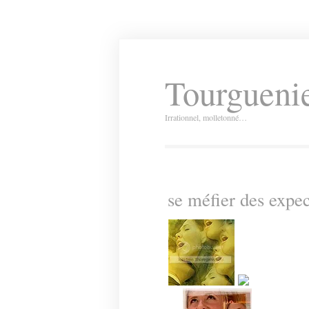
Tourguenie
Irrationnel, molletonné…
se méfier des expec