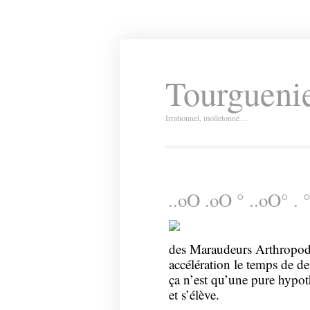
Tourguenie
Irrationnel, molletonné…
..oO .oO ° ..oO° . °
des Maraudeurs Arthropode
accélération le temps de de
ça n’est qu’une pure hypoth
et s’élève
.