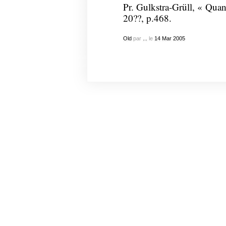
Pr. Gulkstra-Grüll, « Quand
20??, p.468.
Old
par
...
le
14
Mar
2005