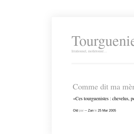
Tourguenie
Irrationnel, molletonné…
Comme dit ma mèr
«Ces tourguenistes : chevelus,
Old
par
-- Zan
le
25
Mar
2005