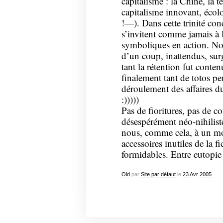
capitalisme : la Chine, la 
capitalisme innovant, éco
!—). Dans cette trinité conc
s’invitent comme jamais à 
symboliques en action. No
d’un coup, inattendus, surg
tant la rétention fut conte
finalement tant de totos 
déroulement des affaires 
:)))))
Pas de fioritures, pas de c
désespérément néo-nihiliste
nous, comme cela, à un mo
accessoires inutiles de la f
formidables. Entre eutopie 
Old
par
Site par défaut
le
23
Avr
2005