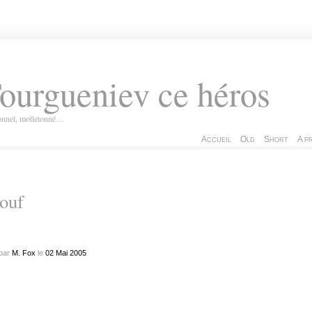
ourgueniev ce héros
ionnel, molletonné…
Accueil
Old
Short
A p
ouf
par
M. Fox
le
02
Mai
2005