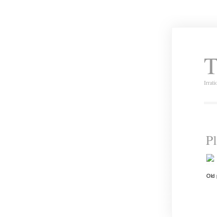
T
Irrat
Pl
Old