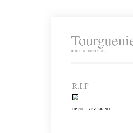
Tourguenie
Irrationnel, molletonné…
R.I.P
Old
par
JLB
le
20
Mai
2005