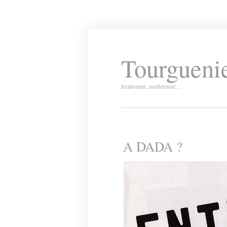
Tourguenie
Irrationnel, molletonné…
A DADA ?