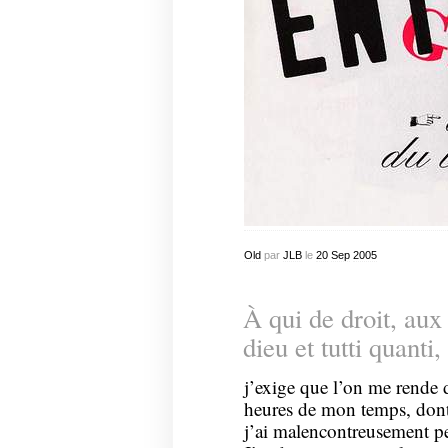
Old
par
JLB
le
20
Sep
2005
À qui de droit, aux
dieu et tutti quanti,
j’exige que l’on me rende d
heures de mon temps, dont 
j’ai malencontreusement pe