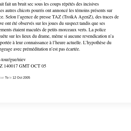
ait fait un bruit sec sous les coups répétés des incisives
des autres chicots pourris ont annoncé les témoins présents sur
ce. Selon l’agence de presse TAZ (TroikA AgenZ), des traces de
ive ont été observés sur les joues du suspect tandis que ses
ements étaient maculés de petits morceaux verts. La police
uête sur les lieux du drame, même si aucune revendication n’a
 portée à leur connaissance à l’heure actuelle. L’hypothèse du
geage avec préméditation n’est pas écartée.
-tour/gue/niev
Z 140017 GMT OCT 05
par
To
le
12
Oct
2005