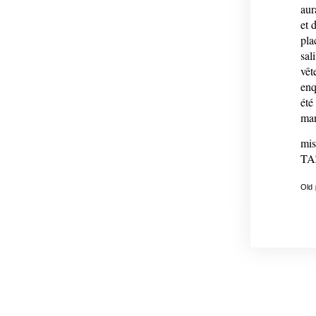
aur
et 
pla
sal
vêt
enq
été
man
mis
TA
Old