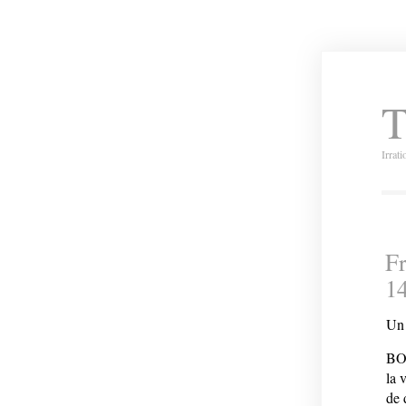
T
Irrat
Fr
1
Un 
BO
la 
de 