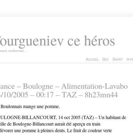
ourgueniev ce héros
ionnel, molletonné…
Accueil
Old
Short
A p
ance – Boulogne – Alimentation-Lavabo
4/10/2005 – 00:17 – TAZ – 8h23mn44
Boulonnais mange une pomme.
ULOGNE-BILLANCOURT, 14 oct 2005 (TAZ) – Un habitant de
ville de Boulogne-Billancourt aurait été aperçu en train
dévorer une pomme à pleines dents. Le fruit de couleur verte