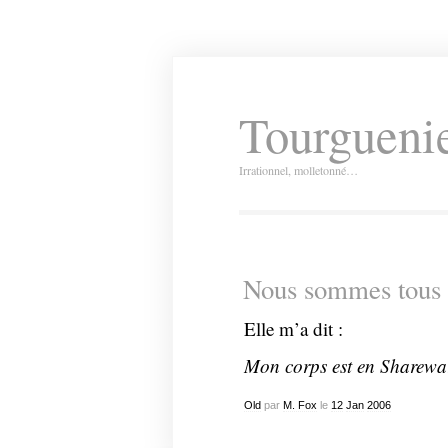
Tourguenie
Irrationnel, molletonné…
Nous sommes tous de
Elle m’a dit :
Mon corps est en Shareware
Old
par
M. Fox
le
12
Jan
2006