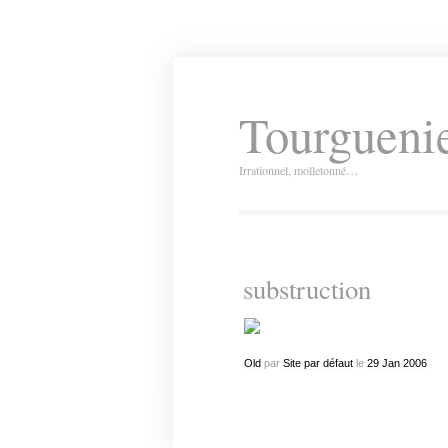
Tourguenie
Irrationnel, molletonné…
substruction
Old
par
Site par défaut
le
29
Jan
2006