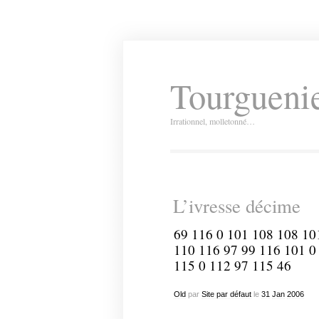
Tourguenie
Irrationnel, molletonné…
L’ivresse décime
69 116 0 101 108 108 10
110 116 97 99 116 101 0
115 0 112 97 115 46
Old
par
Site par défaut
le
31
Jan
2006