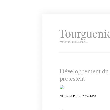
Tourguenie
Irrationnel, molletonné…
Développement du R
protestent
Old
par
M. Fox
le
29
Mai
2006