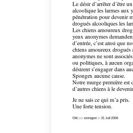
Le désir d’arrêter d’être 
alcoolique les larmes aux 
pénétration pour devenir
drogués alcooliques les la
Les chiens amoureux drogu
yeux anonymes demandent e
d’entrée, c’est ainsi que n
chiens amoureux drogués a
anonymes ne sont associés à
ou politiques, à aucun org
désirent s’engager dans auc
Spongex aucune cause.
Notre murge première est 
d’autres chiens à le devenir
Je ne sais ce qui m’a pris.
Une forte tension.
Old
par
estragon
le
31
Juil
2006