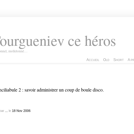
ourgueniev ce héros
ionnel, molletonné…
Accueil
Old
Short
A p
ciliabule 2 : savoir administrer un coup de boule disco.
par
...
le
18
Nov
2006