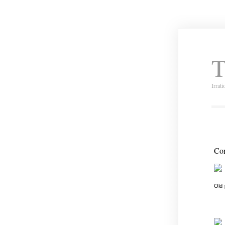
T
Irrat
Con
Old