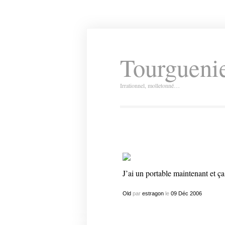
Tourguenie
Irrationnel, molletonné…
J’ai un portable maintenant et ça 
Old
par
estragon
le
09
Déc
2006