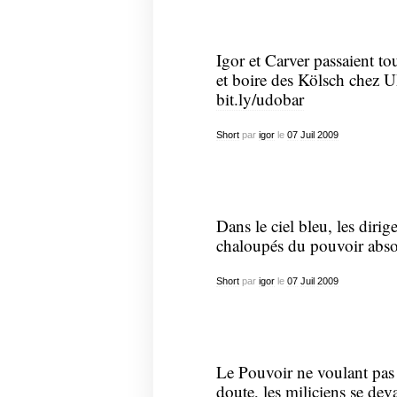
Igor et Carver passaient to
et boire des Kölsch chez U
bit.ly/udobar
Short
par
igor
le
07
Juil
2009
Dans le ciel bleu, les diri
chaloupés du pouvoir abso
Short
par
igor
le
07
Juil
2009
Le Pouvoir ne voulant pas 
doute, les miliciens se deva