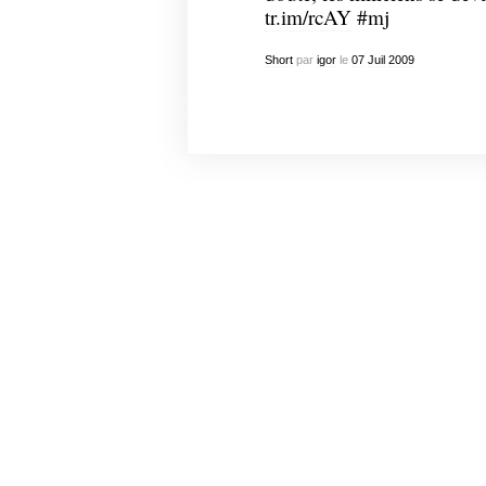
tr.im/rcAY
#mj
Short
par
igor
le
07
Juil
2009