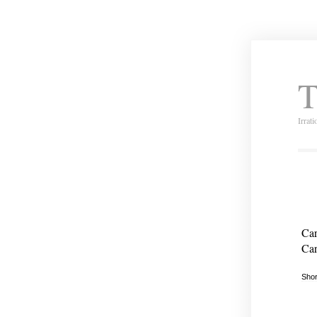
T
Irrat
Car
Car
Shor