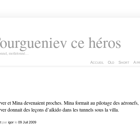
ourgueniev ce héros
ionnel, molletonné…
Accueil
Old
Short
A p
ver et Mina devenaient proches. Mina formait au pilotage des aéronefs,
ver donnait des leçons d’aïkido dans les tunnels sous la villa.
t
par
igor
le
09
Juil
2009