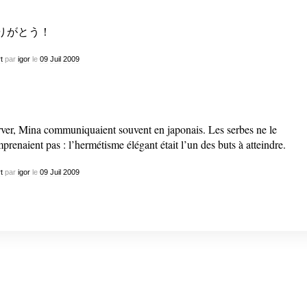
りがとう！
t
par
igor
le
09
Juil
2009
ver, Mina communiquaient souvent en japonais. Les serbes ne le
prenaient pas : l’hermétisme élégant était l’un des buts à atteindre.
t
par
igor
le
09
Juil
2009