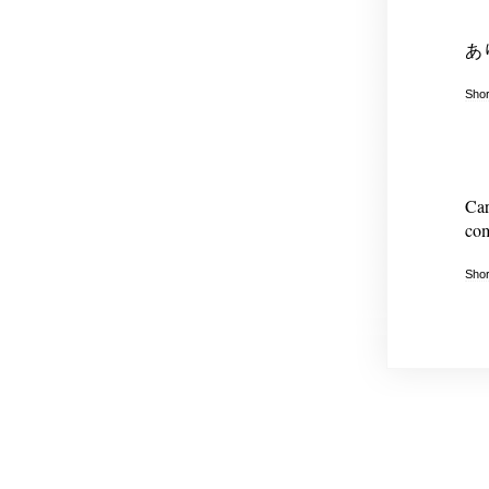
あ
Shor
Car
com
Shor