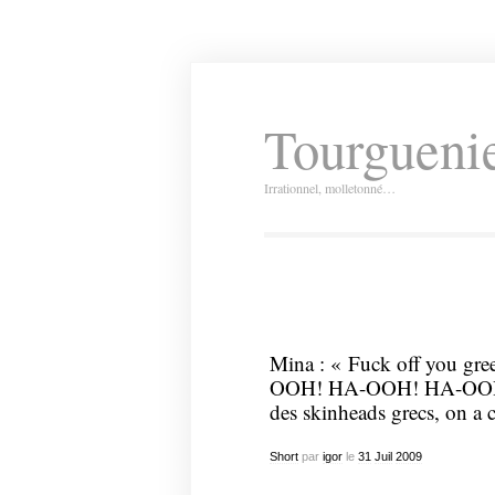
Tourguenie
Irrationnel, molletonné…
Mina : « Fuck off you gre
OOH! HA-OOH! HA-OOH ! »
des skinheads grecs, on a 
Short
par
igor
le
31
Juil
2009