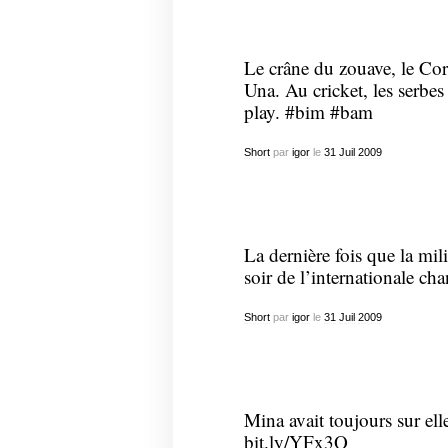
Le crâne du zouave, le Corb
Una. Au cricket, les serbes 
play. #bim #bam
Short
par
igor
le
31
Juil
2009
La dernière fois que la mili
soir de l’internationale cha
Short
par
igor
le
31
Juil
2009
Mina avait toujours sur el
bit.ly/YFx3Q