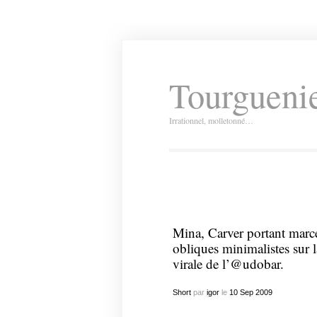
Tourguenie
Irrationnel, molletonné…
Mina, Carver portant marcel
obliques minimalistes sur 
virale de l’@udobar.
Short
par
igor
le
10
Sep
2009