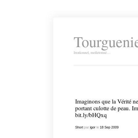
Tourguenie
Irrationnel, molletonné…
Imaginons que la Vérité ne
portant culotte de peau. 
bit.ly/bHQxq
Short
par
igor
le
18
Sep
2009