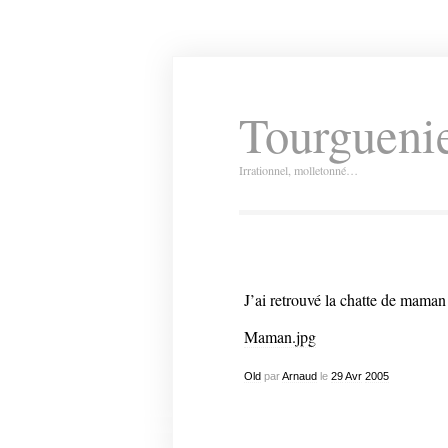
Tourguenie
Irrationnel, molletonné…
J’ai retrouvé la chatte de mama
Maman.jpg
Old
par
Arnaud
le
29
Avr
2005