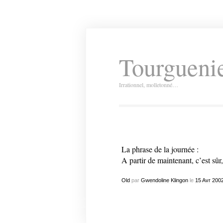
Tourguenie
Irrationnel, molletonné…
La phrase de la journée :
A partir de maintenant, c’est sûr, 
Old
par
Gwendoline Klingon
le
15
Avr
200