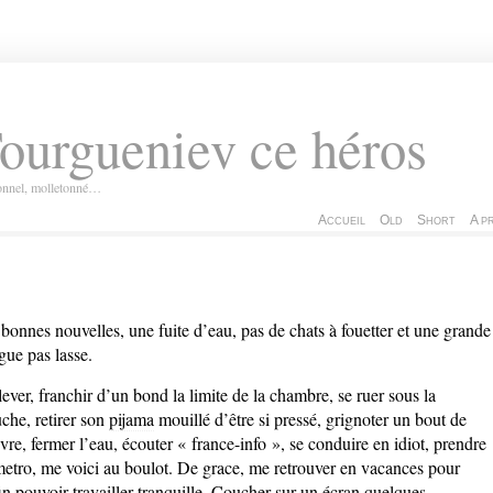
ourgueniev ce héros
ionnel, molletonné…
Accueil
Old
Short
A p
bonnes nouvelles, une fuite d’eau, pas de chats à fouetter et une grande
igue pas lasse.
lever, franchir d’un bond la limite de la chambre, se ruer sous la
che, retirer son
pijama
mouillé d’être si pressé, grignoter un bout de
vre, fermer l’eau, écouter « france-info », se conduire en idiot, prendre
metro, me voici au boulot. De grace, me retrouver en vacances pour
in pouvoir travailler tranquille. Coucher sur un écran quelques