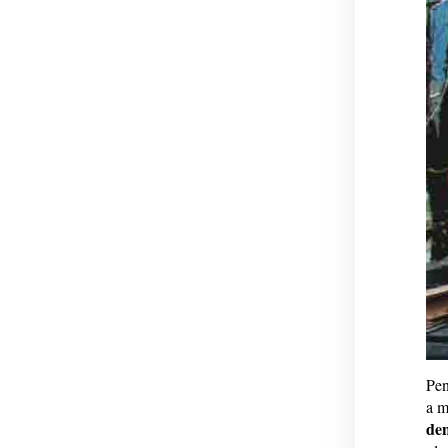
Pen
a 
den