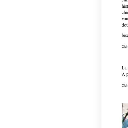
his
chi
vou
do
bis
Old
La 
A p
Old