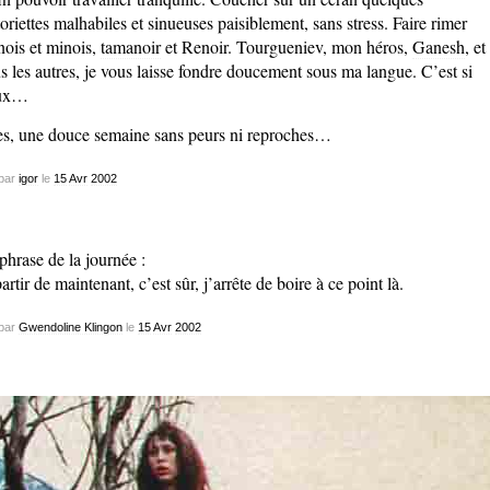
toriettes malhabiles et sinueuses paisiblement, sans stress. Faire rimer
nois et minois,
tamanoir
et Renoir. Tourgueniev, mon héros,
Ganesh
, et
s les autres, je vous laisse fondre doucement sous ma langue. C’est si
ux…
es, une douce semaine sans peurs ni reproches…
par
igor
le
15
Avr
2002
phrase de la journée :
artir de maintenant, c’est sûr, j’arrête de boire à ce point là.
par
Gwendoline Klingon
le
15
Avr
2002