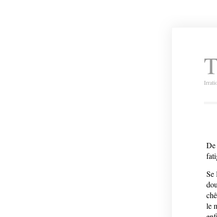
T
Irrat
De 
fat
Se 
dou
chê
le 
enf