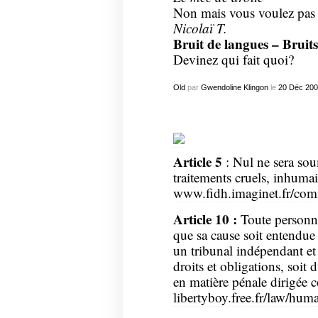
Non mais vous voulez pas q
Nicolaï T.
Bruit de langues – Bruits 
Devinez qui fait quoi?
Old
par
Gwendoline Klingon
le
20
Déc
200
Article 5
: Nul ne sera sou
traitements cruels, inhuma
www.fidh.imaginet.fr/co
Article 10 :
Toute personne 
que sa cause soit entendue
un tribunal indépendant et 
droits et obligations, soit
en matière pénale dirigée co
libertyboy.free.fr/law/hum