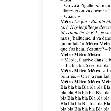
– On va à Pigalle boire un 
affaires et on va dormir à 
– Ouais. »
Métro
Un fou : Bla bla bl
taré. Hey les filles je desc
très chouette, le B.J., je vo
mais j’hallucine, il va dan
Métro Métr
qu’on fait? »
que t’as hein, t’es sûre? –
Métro Métro Métro
« Merde, il arrive dans le b
– Bla bla bla Sexe bla bla 
Métro Métro Métro.
« J’a
bourrée. – On n’a rien fait
Métro Métro Métro Métr
Bla bla bla Bla bla bla Bla
bla bla Bla bla bla Bla bla 
bla Bla bla bla Bla bla bla 
Bla bla bla Bla bla bla Bla
bla bla Bla bla bla Bla bla 