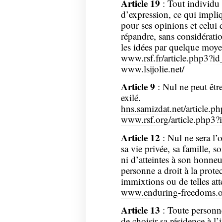
Article 19
: Tout individu a
d’expression, ce qui impliq
pour ses opinions et celui 
répandre, sans considératio
les idées par quelque moye
www.rsf.fr/article.php3?id
www.lsijolie.net/
Article 9
: Nul ne peut êtr
exilé.
hns.samizdat.net/article.p
www.rsf.org/article.php3?
Article 12
: Nul ne sera l’
sa vie privée, sa famille, 
ni d’atteintes à son honneu
personne a droit à la protec
immixtions ou de telles att
www.enduring-freedoms.or
Article 13
: Toute personne 
de choisir sa résidence à l