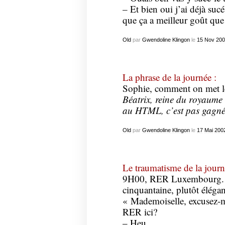
– Et bien oui j’ai déjà suc
que ça a meilleur goût qu
Old
par
Gwendoline Klingon
le
15
Nov
200
La phrase de la journée :
Sophie, comment on met l
Béatrix, reine du royaume 
au HTML, c’est pas gagné
Old
par
Gwendoline Klingon
le
17
Mai
200
Le traumatisme de la journ
9H00, RER Luxembourg. 
cinquantaine, plutôt élégan
« Mademoiselle, excusez-m
RER ici?
– Heu …