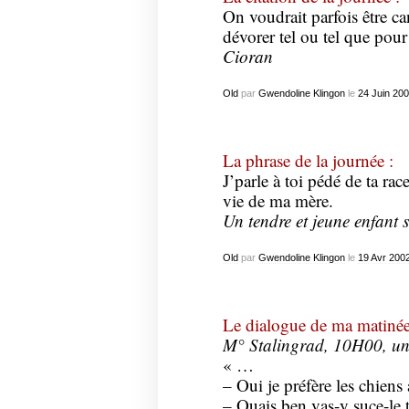
On voudrait parfois être ca
dévorer tel ou tel que pour
Cioran
Old
par
Gwendoline Klingon
le
24
Juin
200
La phrase de la journée :
J’parle à toi pédé de ta rac
vie de ma mère.
Un tendre et jeune enfant s
Old
par
Gwendoline Klingon
le
19
Avr
200
Le dialogue de ma matiné
M° Stalingrad, 10H00, une
« …
– Oui je préfère les chien
– Ouais ben vas-y suce-le t