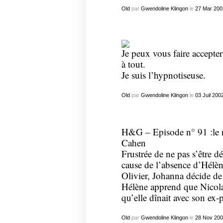
Old
par
Gwendoline Klingon
le
27
Mar
200
Je peux vous faire accepter
à tout.
Je
suis
l’hypnotiseuse.
Old
par
Gwendoline Klingon
le
03
Juil
200
H&G – Episode n° 91 :le re
Cahen
Frustrée de ne pas s’être déf
cause de l’absence d’Hélène
Olivier, Johanna décide d
Hélène apprend que Nicolas 
qu’elle dînait avec son ex
Old
par
Gwendoline Klingon
le
28
Nov
200