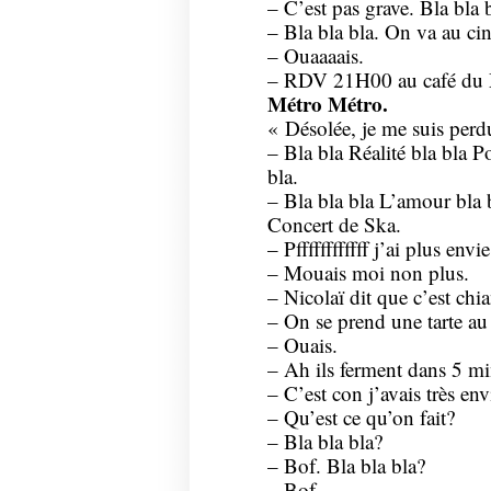
– C’est pas grave. Bla bla b
– Bla bla bla. On va au ci
– Ouaaaais.
– RDV 21H00 au café du
Métro Métro.
« Désolée, je me suis perd
– Bla bla Réalité bla bla P
bla.
– Bla bla bla L’amour bla
Concert de Ska.
– Pffffffffffff j’ai plus envi
– Mouais moi non plus.
– Nicolaï dit que c’est chi
– On se prend une tarte au
– Ouais.
– Ah ils ferment dans 5 mi
– C’est con j’avais très env
– Qu’est ce qu’on fait?
– Bla bla bla?
– Bof. Bla bla bla?
– Bof.