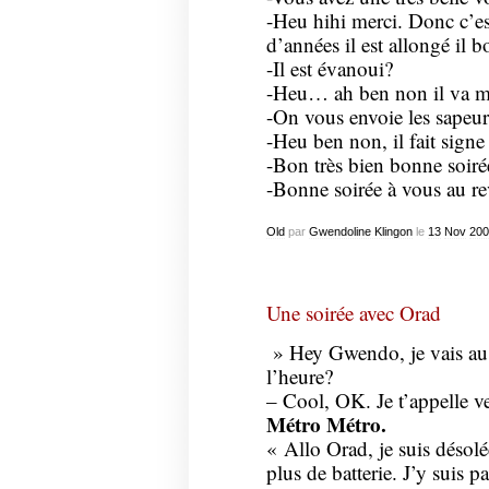
-Heu hihi merci. Donc c’e
d’années il est allongé il b
-Il est évanoui?
-Heu… ah ben non il va mieu
-On vous envoie les sapeur
-Heu ben non, il fait signe 
-Bon très bien bonne soiré
-Bonne soirée à vous au re
Old
par
Gwendoline Klingon
le
13
Nov
200
Une soirée avec Orad
» Hey Gwendo, je vais au 
l’heure?
– Cool, OK. Je t’appelle 
Métro Métro.
« Allo Orad, je suis désolée
plus de batterie. J’y suis p