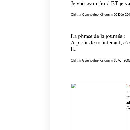
Je vais avoir froid ET je va
Old
par
Gwendoline Klingon
le
20
Déc
200
La phrase de la journée :
A partir de maintenant, c’es
là.
Old
par
Gwendoline Klingon
le
15
Avr
200
La
« 
in
ad
Ge