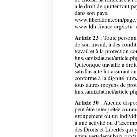
a le droit de quitter tout p
dans son pays.
www.liberation.com/page
www.ldh-france.org/actu_
Article 23
: Toute personne 
de son travail, à des condit
travail et à la protection c
hns.samizdat.net/article.p
Quiconque travaille a droi
satisfaisante lui assurant a
conforme à la dignité humai
tous autres moyens de prote
hns.samizdat.net/article.p
Article 30
: Aucune disposi
peut être interprétée comm
groupement ou un individu
à une activité ou d’accompl
des Droits et Libertés qui 
www.vertsderoubaix.org/ar