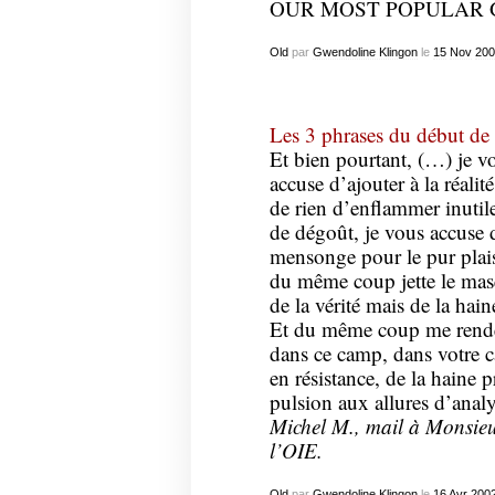
OUR MOST POPULAR 
Old
par
Gwendoline Klingon
le
15
Nov
200
Les 3 phrases du début de 
Et bien pourtant, (…) je v
accuse d’ajouter à la réalit
de rien d’enflammer inutil
de dégoût, je vous accuse 
mensonge pour le pur plais
du même coup jette le mas
de la vérité mais de la hain
Et du même coup me rendez 
dans ce camp, dans votre ca
en résistance, de la haine pr
pulsion aux allures d’analy
Michel M., mail à Monsieu
l’OIE.
Old
par
Gwendoline Klingon
le
16
Avr
200