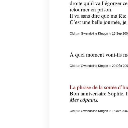
droite qu’il va l’égorger ce
retourner en prison.
Il va sans dire que ma fêt
C’est une belle journée, je 
Old
par
Gwendoline Klingon
le
13
Sep
200
À quel moment vont-ils me
Old
par
Gwendoline Klingon
le
20
Déc
200
La phrase de la soirée d’hie
Bon anniversaire Sophie,
Mes côpains.
Old
par
Gwendoline Klingon
le
18
Avr
200