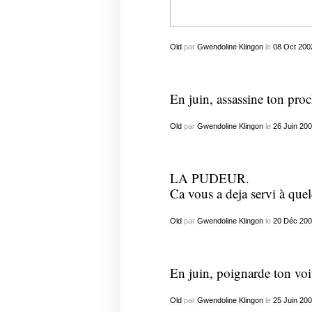
Old
par
Gwendoline Klingon
le
08
Oct
200
En juin, assassine ton proc
Old
par
Gwendoline Klingon
le
26
Juin
200
LA PUDEUR.
Ca vous a deja servi à que
Old
par
Gwendoline Klingon
le
20
Déc
200
En juin, poignarde ton voi
Old
par
Gwendoline Klingon
le
25
Juin
200