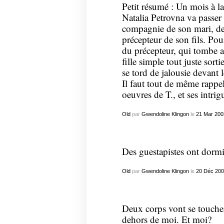
Petit résumé : Un mois à l
Natalia Petrovna va passer
compagnie de son mari, de s
précepteur de son fils. Pou
du précepteur, qui tombe 
fille simple tout juste sort
se tord de jalousie devant 
Il faut tout de même rappel
oeuvres de T., et ses intrig
Old
par
Gwendoline Klingon
le
21
Mar
200
Des guestapistes ont dormi 
Old
par
Gwendoline Klingon
le
20
Déc
200
Deux corps vont se toucher 
dehors de moi. Et moi?