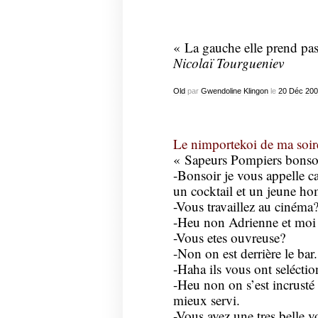
« La gauche elle prend pas 
Nicolaï Tourgueniev
Old
par
Gwendoline Klingon
le
20
Déc
200
Le nimportekoi de ma soir
« Sapeurs Pompiers bonsoi
-Bonsoir je vous appelle ca
un cocktail et un jeune ho
-Vous travaillez au cinéma
-Heu non Adrienne et moi 
-Vous etes ouvreuse?
-Non on est derrière le bar.
-Haha ils vous ont selécti
-Heu non on s’est incrusté d
mieux servi.
-Vous avez une tres belle v