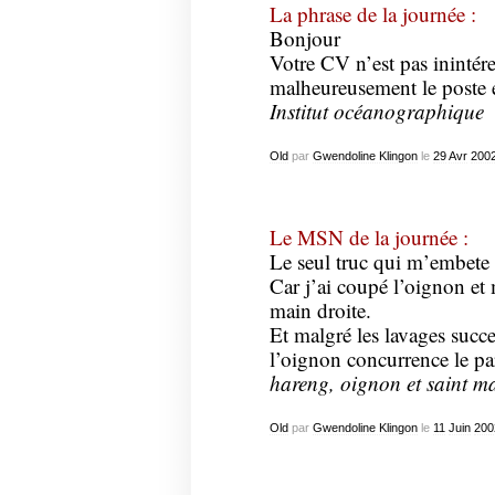
La phrase de la journée :
Bonjour
Votre CV n’est pas inintére
malheureusement le poste 
Institut océanographique
Old
par
Gwendoline Klingon
le
29
Avr
200
Le MSN de la journée :
Le seul truc qui m’embete 
Car j’ai coupé l’oignon et
main droite.
Et malgré les lavages succe
l’oignon concurrence le pa
hareng, oignon et saint ma
Old
par
Gwendoline Klingon
le
11
Juin
200