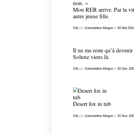
non. »
Mon RER arrive. Par la vitr
autre jeune fille.
Old
par
Gwendoline Klingon
le
30
Mai
200
Il ne me reste qu’à devenir
Solune viens là.
Old
par
Gwendoline Klingon
le
20
Déc
200
Desert fox in tub
Old
par
Gwendoline Klingon
le
15
Nov
200