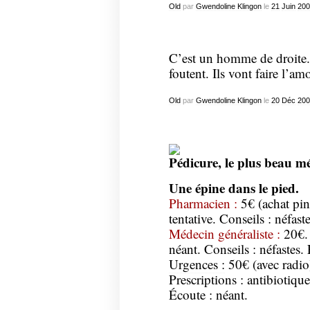
Old
par
Gwendoline Klingon
le
21
Juin
200
C’est un homme de droite. L
foutent. Ils vont faire l’am
Old
par
Gwendoline Klingon
le
20
Déc
200
Pédicure, le plus beau m
Une épine dans le pied.
Pharmacien :
5€ (achat pinc
tentative. Conseils : néfaste
Médecin généraliste :
20€. 
néant. Conseils : néfastes. 
Urgences :
50€ (avec radio)
Prescriptions : antibiotique
Écoute : néant.