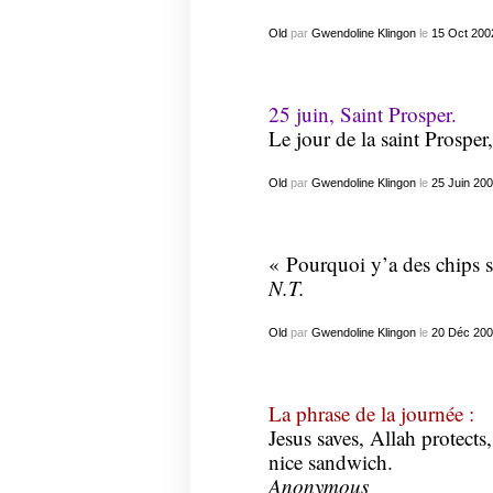
Old
par
Gwendoline Klingon
le
15
Oct
200
25 juin, Saint Prosper.
Le jour de la saint Prosper,
Old
par
Gwendoline Klingon
le
25
Juin
200
« Pourquoi y’a des chips 
N.T.
Old
par
Gwendoline Klingon
le
20
Déc
200
La phrase de la journée :
Jesus saves, Allah protect
nice sandwich.
Anonymous