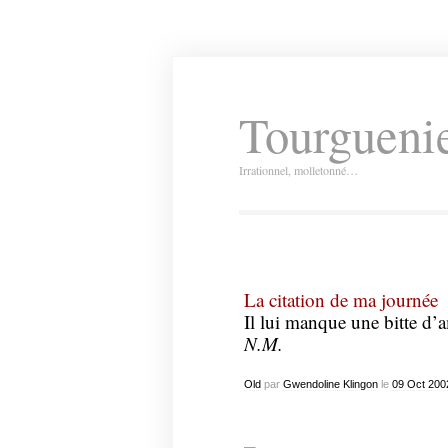
Tourguenie
Irrationnel, molletonné…
La citation de ma journée
Il lui manque une bitte d’am
N.M.
Old
par
Gwendoline Klingon
le
09
Oct
200