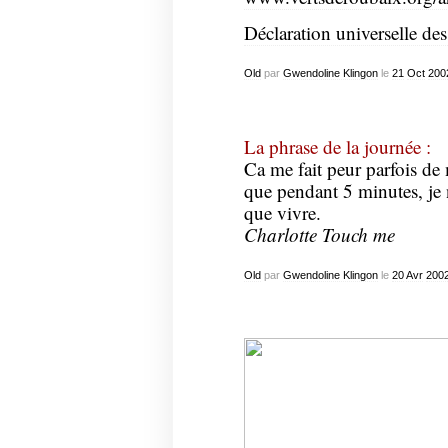
Déclaration universelle de
Old
par
Gwendoline Klingon
le
21
Oct
200
La phrase de la journée :
Ca me fait peur parfois de
que pendant 5 minutes, je n
que vivre.
Charlotte Touch me
Old
par
Gwendoline Klingon
le
20
Avr
200