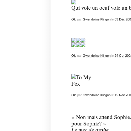
Qui vole un oeuf vole un 
Old
par
Gwendoline Klingon
le
03
Déc
200
Old
par
Gwendoline Klingon
le
24
Oct
200
Old
par
Gwendoline Klingon
le
15
Nov
200
« Non mais attend Sophie.
pour Sophie? »
Le mec de droite