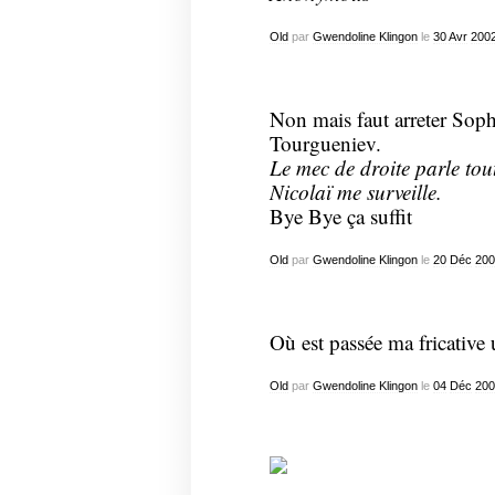
Old
par
Gwendoline Klingon
le
30
Avr
200
Non mais faut arreter Soph
Tourgueniev.
Le mec de droite parle tout
Nicolaï me surveille.
Bye Bye ça suffit
Old
par
Gwendoline Klingon
le
20
Déc
200
Où est passée ma fricative
Old
par
Gwendoline Klingon
le
04
Déc
200