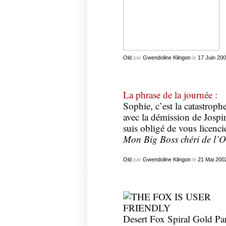
Old
par
Gwendoline Klingon
le
17
Juin
200
La phrase de la journée :
Sophie, c’est la catastroph
avec la démission de Jospi
suis obligé de vous licencie
Mon Big Boss chéri de l’
Old
par
Gwendoline Klingon
le
21
Mai
200
Desert Fox Spiral Gold Pa