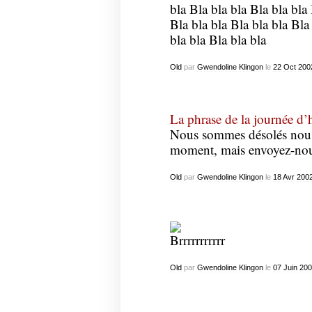
bla Bla bla bla Bla bla bla 
Bla bla bla Bla bla bla Bla
bla bla Bla bla bla
Old
par
Gwendoline Klingon
le
22
Oct
200
La phrase de la journée d’h
Nous sommes désolés nous
moment, mais envoyez-nous
Old
par
Gwendoline Klingon
le
18
Avr
200
Brrrrrrrrrrr
Old
par
Gwendoline Klingon
le
07
Juin
200