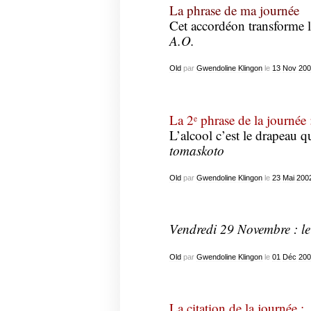
La phrase de ma journée
Cet accordéon transforme l’
A.O.
Old
par
Gwendoline Klingon
le
13
Nov
200
La 2
phrase de la journée 
e
L’alcool c’est le drapeau q
tomaskoto
Old
par
Gwendoline Klingon
le
23
Mai
200
Vendredi 29 Novembre : le
Old
par
Gwendoline Klingon
le
01
Déc
200
La citation de la journée :