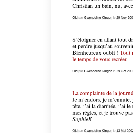
Christian un bain, nu, avec
Old
par
Gwendoline Klingon
le
29
Nov
200
S’éloigner en allant tout dr
et perdre jusqu’au souvenir
Bienheureux oubli !
Tout 
le temps de vous recréer.
Old
par
Gwendoline Klingon
le
29
Oct
200
La complainte de la journé
Je m’endors, je m’ennuie, j
tête, j’ai la diarrhée, j’ai l
mes règles, et je trouve pa
SophieK
Old
par
Gwendoline Klingon
le
13
Mai
200