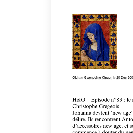
Old
par
Gwendoline Klingon
le
20
Déc
200
H&G – Episode n°83 : le n
Christophe Gregeois
Johanna devient ‘new age’ 
délire. Ils rencontrent Ant
d’accessoires new age, et 
commence à douter du new