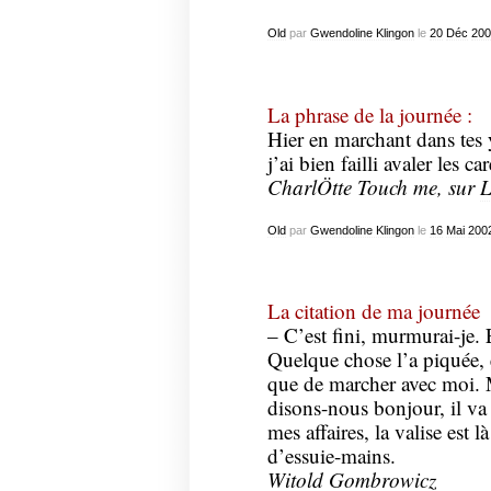
Old
par
Gwendoline Klingon
le
20
Déc
200
La phrase de la journée :
Hier en marchant dans tes 
j’ai bien failli avaler les ca
CharlÖtte Touch me, sur
L
Old
par
Gwendoline Klingon
le
16
Mai
200
La citation de ma journée
– C’est fini, murmurai-je. 
Quelque chose l’a piquée,
que de marcher avec moi. M
disons-nous bonjour, il va 
mes affaires, la valise est l
d’essuie-mains.
Witold Gombrowicz