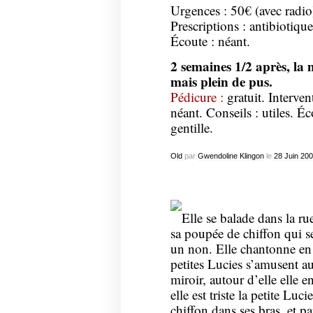
Urgences :
50€ (avec radio)
Prescriptions : antibiotique
Écoute : néant.
2 semaines 1/2 après, la
mais plein de pus.
Pédicure :
gratuit. Interven
néant. Conseils : utiles. Éc
gentille.
Old
par
Gwendoline Klingon
le
28
Juin
200
Elle se balade dans la ru
sa poupée de chiffon qui s
un non. Elle chantonne en 
petites Lucies s’amusent au
miroir, autour d’elle elle e
elle est triste la petite Luc
chiffon dans ses bras, et pa