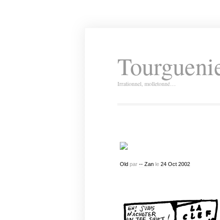
Tourguenie
Irrationnel, molletonné…
Old
par
-- Zan
le
24
Oct
2002