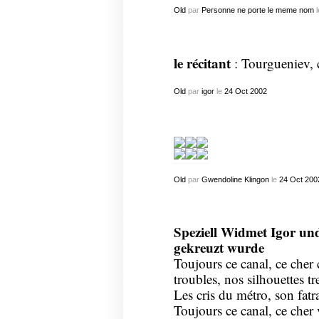
Old
par
Personne ne porte le meme nom
l
le récitant
: Tourgueniev, 
Old
par
igor
le
24
Oct
2002
Old
par
Gwendoline Klingon
le
24
Oct
200
Speziell Widmet Igor un
gekreuzt wurde
Toujours ce canal, ce cher 
troubles, nos silhouettes tr
Les cris du métro, son fatra
Toujours ce canal, ce cher