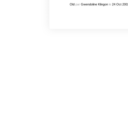
Old
par
Gwendoline Klingon
le
24
Oct
200