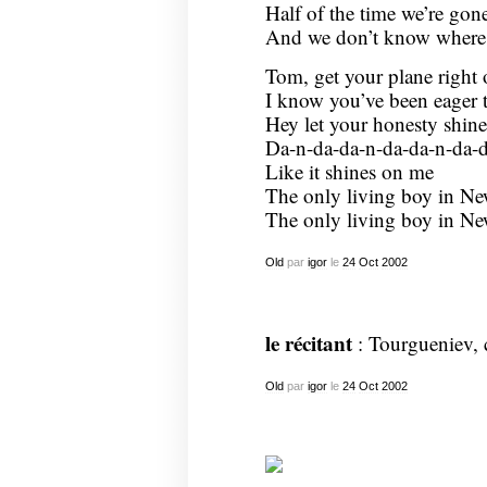
Half of the time we’re go
And we don’t know where
Tom, get your plane right 
I know you’ve been eager t
Hey let your honesty shine
Da-n-da-da-n-da-da-n-da-
Like it shines on me
The only living boy in N
The only living boy in N
Old
par
igor
le
24
Oct
2002
le récitant
: Tourgueniev, 
Old
par
igor
le
24
Oct
2002