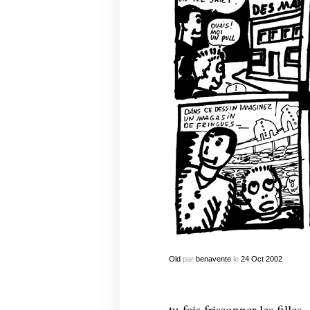
Old
par
benavente
le
24
Oct
2002
tu fais frissonner les filles,