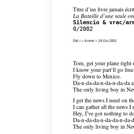
Titre d’un livre jamais écrit
La Bataille d’une seule ore
Silencio & vrac/ar
0/2002
Old
par
A venir
le
24
Oct
2002
Tom, get your plane right 
I know your part’ll go fine
Fly down to Mexico.
Da-n-da-da-n-da-n-da-da a
The only living boy in N
I get the news I need on th
I can gather all the news I
Hey, I’ve got nothing to d
Da-n-da-da-n-da-da-n-da-d
The only living boy in N