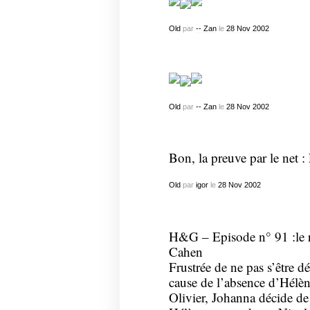
Old
par
-- Zan
le
28
Nov
2002
Old
par
-- Zan
le
28
Nov
2002
Bon, la preuve par le net :
Old
par
igor
le
28
Nov
2002
H&G – Episode n° 91 :le re
Cahen
Frustrée de ne pas s’être déf
cause de l’absence d’Hélène
Olivier, Johanna décide d