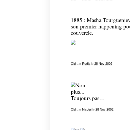
1885 : Masha Tourgueniev 
son premier happening pou
couvercle.
Old
par
Rodia
le
28
Nov
2002
Toujours pas…
Old
par
Nicolai
le
28
Nov
2002