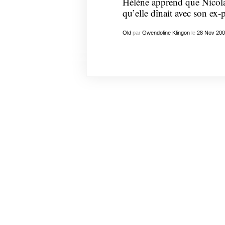
Hélène apprend que Nicolas 
qu’elle dînait avec son ex
Old
par
Gwendoline Klingon
le
28
Nov
200