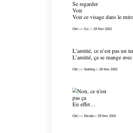
Se regarder
Voir
Voir ce visage dans le mi
Old
par
Gu.
le
28
Nov
2002
L’amitié, ce n’est pas un t
L’amitié, ça se mange avec 
Old
par
Nothing
le
28
Nov
2002
En effet…
Old
par
Nicolai
le
28
Nov
2002