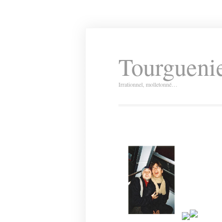
Tourguenie
Irrationnel, molletonné…