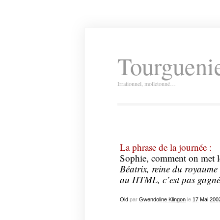
Tourguenie
Irrationnel, molletonné…
La phrase de la journée :
Sophie, comment on met l
Béatrix, reine du royaume 
au HTML, c’est pas gagné
Old
par
Gwendoline Klingon
le
17
Mai
200