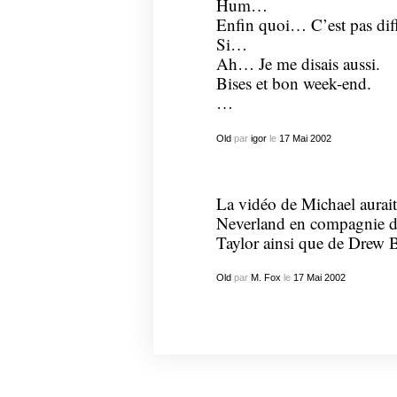
Hum…
Enfin quoi… C’est pas diff
Si…
Ah… Je me disais aussi.
Bises et bon week-end.
…
Old
par
igor
le
17
Mai
2002
La vidéo de Michael aurait
Neverland
en compagnie de
Taylor ainsi que de Drew B
Old
par
M. Fox
le
17
Mai
2002