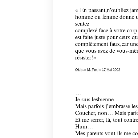
«
En passant,n’oubliez jama
homme ou femme donne un 
sentez
complexé face à votre corps
est faite juste pour ceux qu
complètement faux,car une 
que vous avez de vous-mêm
résister!
«
Old
par
M. Fox
le
17
Mai
2002
…
Je suis lesbienne…
Mais parfois j’embrasse les
Coucher, non… Mais parf
Et me serrer, là, tout contre
Hum…
Mes parents vont-ils me c