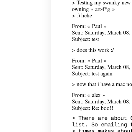
> Testing my swanky new 
owning « art-f*g »
> :) hehe
From: « Paul »
Sent: Saturday, March 08
Subject: test
> does this work :/
From: « Paul »
Sent: Saturday, March 08
Subject: test again
> now that i have a mac non
From: « alex »
Sent: Saturday, March 08
Subject: Re: boo!!
> There are about 
list. So emailing 
> times makes abou