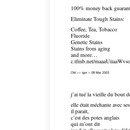
100% money back guarant
Eliminate Tough Stains:
Coffee, Tea, Tobacco
Fluoride
Genetic Stains
Stains from aging
and more…
c.tfmb.net/maaaUiiaaWvs
Old
par
igor
le
08
Mar
2003
j’ai tué la vieille du bout d
elle était méchante avec ses
il parait,
c’est des potes anglais
qui m’ont dit