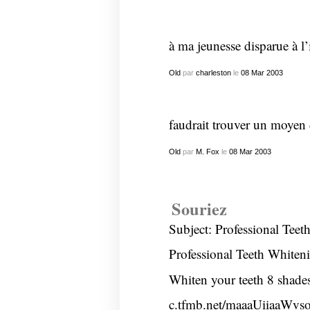
à ma jeunesse disparue à l’
Old
par
charleston
le
08
Mar
2003
faudrait trouver un moyen 
Old
par
M. Fox
le
08
Mar
2003
Souriez
Subject: Professional Teet
Professional Teeth Whiteni
Whiten your teeth 8 shade
c.tfmb.net/maaaUiiaaWvs