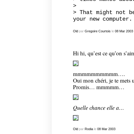
>
> That might not b
your new computer.
Old
par
Gregoire Courtois
le
08
Mar
2003
Hi hi, qu’est ce qu’on s’
mmmmmmmmmm….
Oui mon chéri, je te mets u
Promis… mmmmm…
Quelle chance elle a…
Old
par
Rodia
le
08
Mar
2003