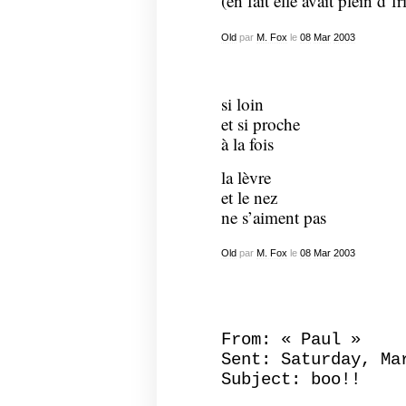
(en fait elle avait plein d’fr
Old
par
M. Fox
le
08
Mar
2003
si loin
et si proche
à la fois
la lèvre
et le nez
ne s’aiment pas
Old
par
M. Fox
le
08
Mar
2003
From: « Paul »
Sent: Saturday, Ma
Subject: boo!!