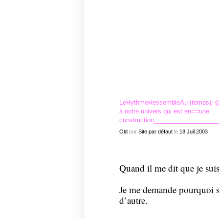
L
eRythmeRessembleAu (temps); {à la 
à notre univers qui est en==une
construction__________________
Old
par
Site par défaut
le
18
Juil
2003
Quand il me dit que je suis
Je me demande pourquoi s
d’autre.