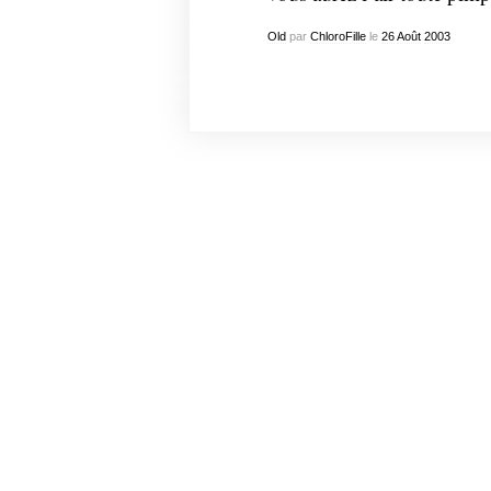
Old
par
ChloroFille
le
26
Août
2003