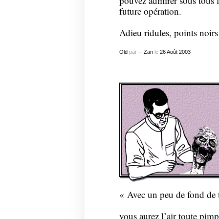
pouvez admirer sous tous le
future opération.
Adieu ridules, points noir
Old
par
-- Zan
le
26
Août
2003
« Avec un peu de fond de t
vous aurez l’air toute pim