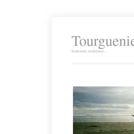
Tourguenie
Irrationnel, molletonné…