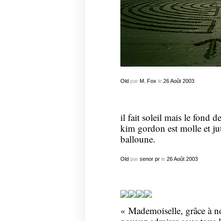
Old
par
M. Fox
le
26
Août
2003
il fait soleil mais le fond de
kim gordon est molle et 
balloune.
Old
par
senor pr
le
26
Août
2003
« Mademoiselle, grâce à n