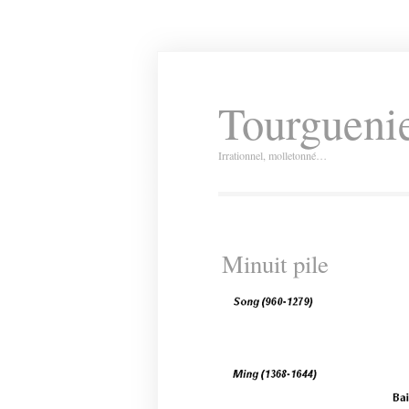
Tourguenie
Irrationnel, molletonné…
Minuit pile