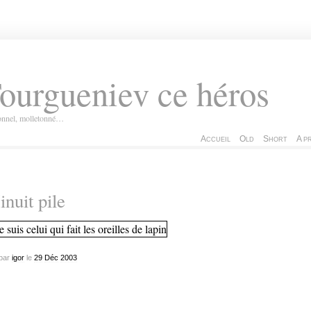
ourgueniev ce héros
ionnel, molletonné…
Accueil
Old
Short
A p
nuit pile
par
igor
le
29
Déc
2003