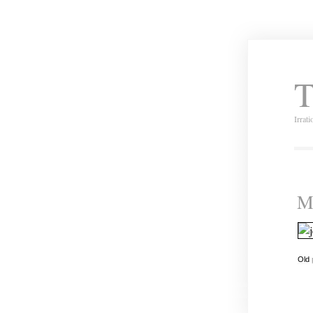
T
Irrat
Mi
Old