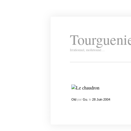
Tourguenie
Irrationnel, molletonné…
Old
par
Gu.
le
28
Juin
2004