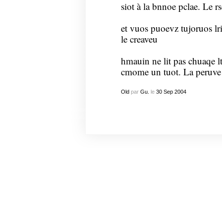
siot à la bnnoe pclae. Le rs
et vuos puoevz tujoruos lr
le creaveu
hmauin ne lit pas chuaqe l
cmome un tuot. La peru
Old
par
Gu.
le
30
Sep
2004