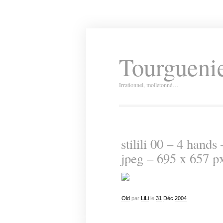
Tourguenie
Irrationnel, molletonné…
stilili 00 – 4 hand
jpeg – 695 x 657 p
Old
par
LiLi
le
31
Déc
2004