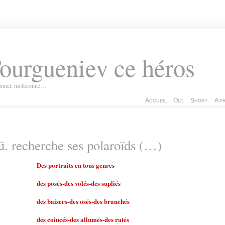
ourgueniev ce héros
ionnel, molletonné…
Accueil
Old
Short
A p
. recherche ses polaroïds (…)
Des portraits en tous genres
des posés-des volés-des supliés
des baisers-des osés-des branchés
des coincés-des allumés-des ratés