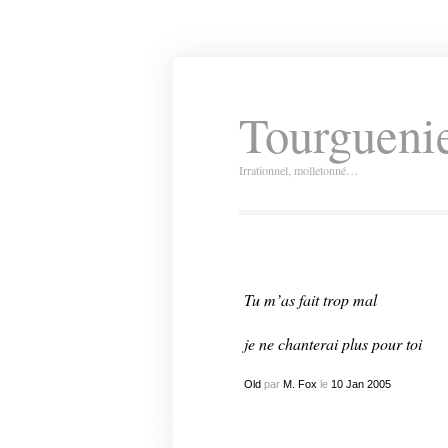
Tourguenie
Irrationnel, molletonné…
Tu m’as fait trop mal
je ne chanterai plus pour toi
Old
par
M. Fox
le
10
Jan
2005