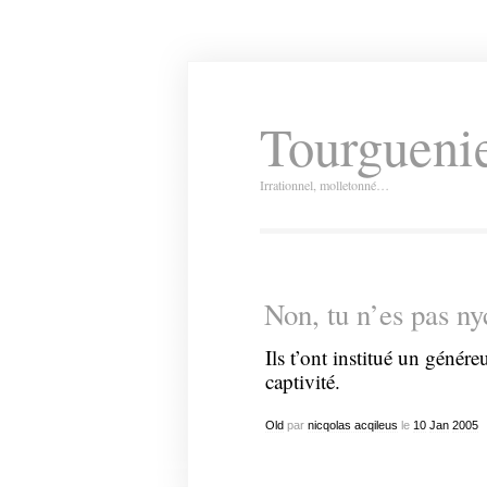
Tourguenie
Irrationnel, molletonné…
Non, tu n’es pas ny
Ils t’ont institué un génére
captivité.
Old
par
nicqolas acqileus
le
10
Jan
2005